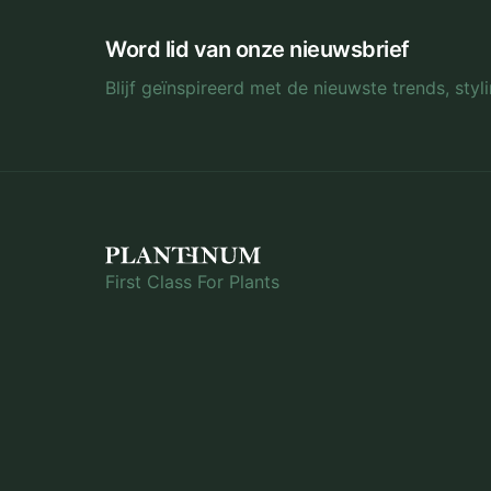
Word lid van onze nieuwsbrief
Blijf geïnspireerd met de nieuwste trends, sty
First Class For Plants