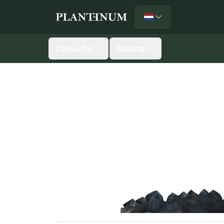
Nederlands
Plantinum home
Colourful
Natural