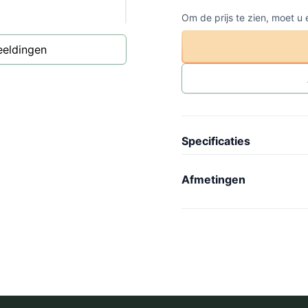
Om de prijs te zien, moet u
eeldingen
Specificaties
Artikel code
-
Afmetingen
Collectie
N
Lengte
-
Model
P
Breedte
-
Gewicht
-
Hoogte
-
Wielen
-
Binnenmaat lengte
-