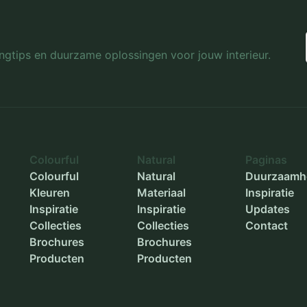
Binnenmaat breedte
-
Binnenmaat hoogte
-
lingtips en duurzame oplossingen voor jouw interieur.
Diameter buiten
-
Diameter binnen
-
Plantdiepte
-
Colourful
Natural
Paginas
Colourful
Natural
Duurzaamh
Kleuren
Materiaal
Inspiratie
Inspiratie
Inspiratie
Updates
Collecties
Collecties
Contact
Brochures
Brochures
Producten
Producten