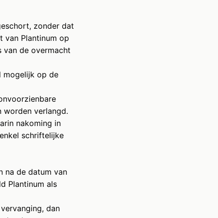
geschort, zonder dat
t van Plantinum op
as van de overmacht
l mogelijk op de
 onvoorzienbare
n worden verlangd.
arin nakoming in
nkel schriftelijke
en na de datum van
ld Plantinum als
, vervanging, dan