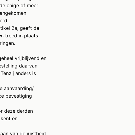
 de enige of meer
reengekomen
erd.
ikel 2a, geeft de
n treed in plaats
ringen.
eheel vrijblijvend en
estelling daarvan
Tenzij anders is
ke aanvaarding/
ke bevestiging
or deze derden
 kent en
aan van de juistheid