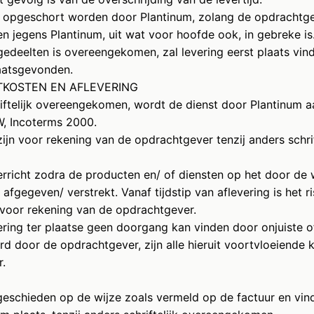
en opgeschort worden door Plantinum, zolang de opdrachtge
en jegens Plantinum, uit wat voor hoofde ook, in gebreke is
n gedeelten is overeengekomen, zal levering eerst plaats vi
laatsgevonden.
RTKOSTEN EN AFLEVERING
hriftelijk overeengekomen, wordt de dienst door Plantinum 
W, Incoterms 2000.
ijn voor rekening van de opdrachtgever tenzij anders schrif
verricht zodra de producten en/ of diensten op het door de 
afgegeven/ verstrekt. Vanaf tijdstip van aflevering is het ri
voor rekening van de opdrachtgever.
ering ter plaatse geen doorgang kan vinden door onjuiste o
rd door de opdrachtgever, zijn alle hieruit voortvloeiende
r.
 geschieden op de wijze zoals vermeld op de factuur en vindt