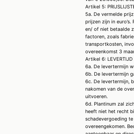
Artikel 5: PRIJSLIJS
5a. De vermelde prij
prijzen zijn in euro’s
en/ of niet betaalde 
factoren, zoals fabri
transportkosten, invo
overeenkomst 3 maan
Artikel 6: LEVERTIJD
6a. De levertermijn 
6b. De levertermijn 
6c. De levertermijn, 
nakomen van de over
uitvoeren.
6d. Plantinum zal zic
heeft niet het recht 
schadevergoeding te vo
overeengekomen. Bed
aantoonbaar en direct