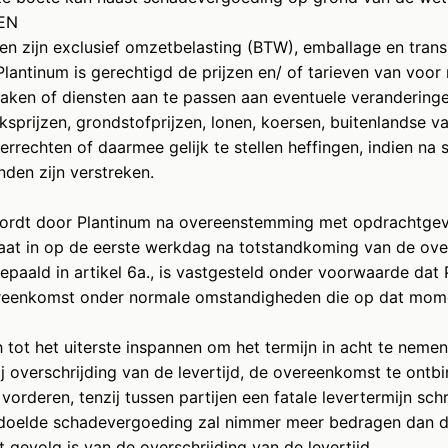
TEN
zen zijn exclusief omzetbelasting (BTW), emballage en tran
. Plantinum is gerechtigd de prijzen en/ of tarieven van voo
zaken of diensten aan te passen aan eventuele veranderinge
eksprijzen, grondstofprijzen, lonen, koersen, buitenlandse va
errechten of daarmee gelijk te stellen heffingen, indien na 
den zijn verstreken.
wordt door Plantinum na overeenstemming met opdrachtgev
gaat in op de eerste werkdag na totstandkoming van de ov
bepaald in artikel 6a., is vastgesteld onder voorwaarde dat
eenkomst onder normale omstandigheden die op dat mom
h tot het uiterste inspannen om het termijn in acht te nem
bij overschrijding van de levertijd, de overeenkomst te ontb
rderen, tenzij tussen partijen een fatale levertermijn schrif
oelde schadevergoeding zal nimmer meer bedragen dan d
 gevolg is van de overschrijding van de levertijd.