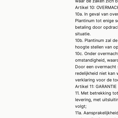
waar de zaken zich b
Artikel 10: OVERMA
10a. In geval van ove
Plantinum tot enige 
betaling door opdrac
situatie.
10b. Plantinum zal de
hoogte stellen van o
10c. Onder overmacht
omstandigheid, waard
Door een overmacht s
redelijkheid niet kan
verklaring voor de 
Artikel 11: GARANTI
11. Met betrekking t
levering, met uitslui
volgt;
11a. Aansprakelijkhei