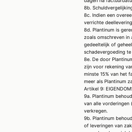
dagen na factuurdatum
8b. Schuldvergelijkin
8c. Indien een overe
verrichte deelleverin
8d. Plantinum is gere
zoals omschreven in 
gedeeltelijk of gehee
schadevergoeding te
8e. De door Plantinu
zijn voor rekening v
minste 15% van het f
meer als Plantinum z
Artikel 9: EIGEN
9a. Plantinum behoud
van alle vorderingen 
verkregen.
9b. Plantinum behoudt
of leveringen van zak