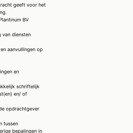
dracht geeft voor het
ng.
 Plantinum BV
g van diensten
 en aanvullingen op
dingen en
elijk schriftelijk
t(en) en/ of
 de opdrachtgever
n tussen
erige bepalingen in