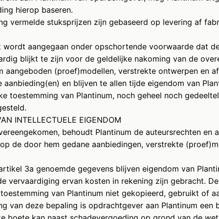
ding hierop baseren.
ing vermelde stuksprijzen zijn gebaseerd op levering af fa
t wordt aangegaan onder opschortende voorwaarde dat d
rdig blijkt te zijn voor de geldelijke nakoming van de ove
m aangeboden (proef)modellen, verstrekte ontwerpen en af
e aanbieding(en) en blijven te allen tijde eigendom van Pl
ijke toestemming van Plantinum, noch geheel noch gedeeltel
esteld.
N VAN INTELLECTUELE EIGENDOM
 overeengekomen, behoudt Plantinum de auteursrechten en a
 op de door hem gedane aanbiedingen, verstrekte (proef)m
 artikel 3a genoemde gegevens blijven eigendom van Plant
e vervaardiging ervan kosten in rekening zijn gebracht. 
e toestemming van Plantinum niet gekopieerd, gebruikt of 
ing van deze bepaling is opdrachtgever aan Plantinum een 
ze boete kan naast schadevergoeding op grond van de we