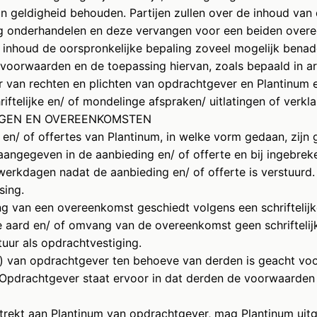
n geldigheid behouden. Partijen zullen over de inhoud van
ing onderhandelen en deze vervangen voor een beiden ove
 inhoud de oorspronkelijke bepaling zoveel mogelijk benad
voorwaarden en de toepassing hiervan, zoals bepaald in art
r van rechten en plichten van opdrachtgever en Plantinum e
riftelijke en/ of mondelinge afspraken/ uitlatingen of verkla
DINGEN EN OVEREENKOMSTEN
 en/ of offertes van Plantinum, in welke vorm gedaan, zijn g
angegeven in de aanbieding en/ of offerte en bij ingebrek
erkdagen nadat de aanbieding en/ of offerte is verstuurd. 
sing.
g van een overeenkomst geschiedt volgens een schriftelij
de aard en/ of omvang van de overeenkomst geen schriftelij
tuur als opdrachtvestiging.
) van opdrachtgever ten behoeve van derden is geacht vo
Opdrachtgever staat ervoor in dat derden de voorwaarden
strekt aan Plantinum van opdrachtgever, mag Plantinum uitg