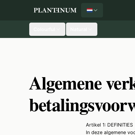
Nederlands
Plantinum home
Colourful
Natural
Algemene verko
betalingsvoor
Artikel 1: DEFINITIES
In deze algemene vo