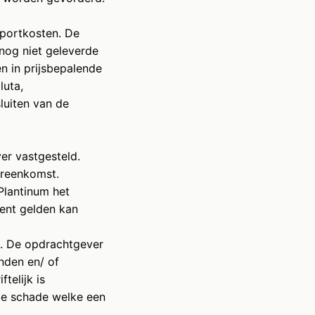
sportkosten. De
r nog niet geleverde
n in prijsbepalende
luta,
sluiten van de
er vastgesteld.
ereenkomst.
 Plantinum het
ent gelden kan
en. De opdrachtgever
inden en/ of
telijk is
e schade welke een