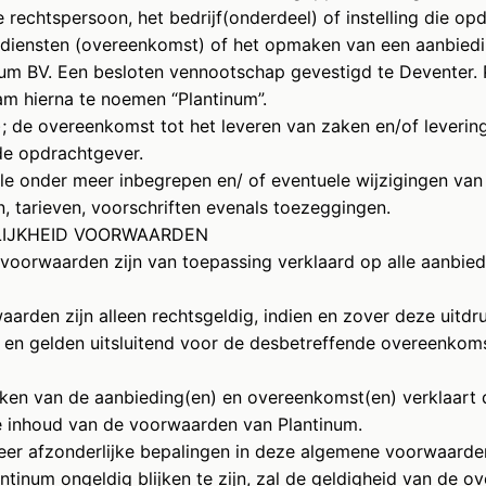
 rechtspersoon, het bedrijf(onderdeel) of instelling die op
 diensten (overeenkomst) of het opmaken van een aanbiedi
inum BV. Een besloten vennootschap gevestigd te Deventer.
am hierna te noemen “Plantinum”.
; de overeenkomst tot het leveren van zaken en/of leverin
de opdrachtgever.
lle onder meer inbegrepen en/ of eventuele wijzigingen van
n, tarieven, voorschriften evenals toezeggingen.
SELIJKHEID VOORWAARDEN
voorwaarden zijn van toepassing verklaard op alle aanbie
arden zijn alleen rechtsgeldig, indien en zover deze uitdrukk
en gelden uitsluitend voor de desbetreffende overeenkoms
kken van de aanbieding(en) en overeenkomst(en) verklaart
e inhoud van de voorwaarden van Plantinum.
meer afzonderlijke bepalingen in deze algemene voorwaarde
tinum ongeldig blijken te zijn, zal de geldigheid van de ov