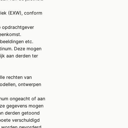
briek (EXW), conform
e opdrachtgever
reenkomst.
beeldingen etc.
antinum. Deze mogen
ijk aan derden ter
lle rechten van
odellen, ontwerpen
inum ongeacht of aan
Deze gegevens mogen
aan derden getoond
boete verschuldigd
t worden gevorderd.