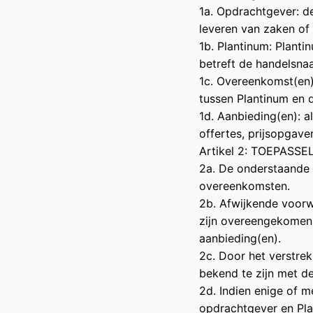
1a. Opdrachtgever: de
leveren van zaken of
1b. Plantinum: Plant
betreft de handelsna
1c. Overeenkomst(en)
tussen Plantinum en 
1d. Aanbieding(en): a
offertes, prijsopgave
Artikel 2: TOEPAS
2a. De onderstaande 
overeenkomsten.
2b. Afwijkende voorwa
zijn overeengekomen 
aanbieding(en).
2c. Door het verstre
bekend te zijn met d
2d. Indien enige of 
opdrachtgever en Plan