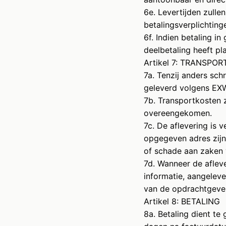
6e. Levertijden zull
betalingsverplichting
6f. Indien betaling i
deelbetaling heeft p
Artikel 7: TRANSPO
7a. Tenzij anders sc
geleverd volgens EX
7b. Transportkosten z
overeengekomen.
7c. De aflevering is 
opgegeven adres zijn 
of schade aan zaken 
7d. Wanneer de aflev
informatie, aangeleve
van de opdrachtgeve
Artikel 8: BETALING
8a. Betaling dient te