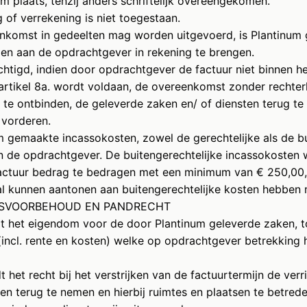
 plaats, tenzij anders schriftelijk overeengekomen.
g of verrekening is niet toegestaan.
enkomst in gedeelten mag worden uitgevoerd, is Plantinum
gen aan de opdrachtgever in rekening te brengen.
chtigd, indien door opdrachtgever de factuur niet binnen he
artikel 8a. wordt voldaan, de overeenkomst zonder rechter
l te ontbinden, de geleverde zaken en/ of diensten terug t
 vorderen.
m gemaakte incassokosten, zowel de gerechtelijke als de bu
an de opdrachtgever. De buitengerechtelijke incassokosten
actuur bedrag te bedragen met een minimum van € 250,00,
al kunnen aantonen aan buitengerechtelijke kosten hebben
DOMSVOORBEHOUD EN PANDRECHT
t het eigendom voor de door Plantinum geleverde zaken, to
(incl. rente en kosten) welke op opdrachtgever betrekking h
 het recht bij het verstrijken van de factuurtermijn de verr
en terug te nemen en hierbij ruimtes en plaatsen te betrede