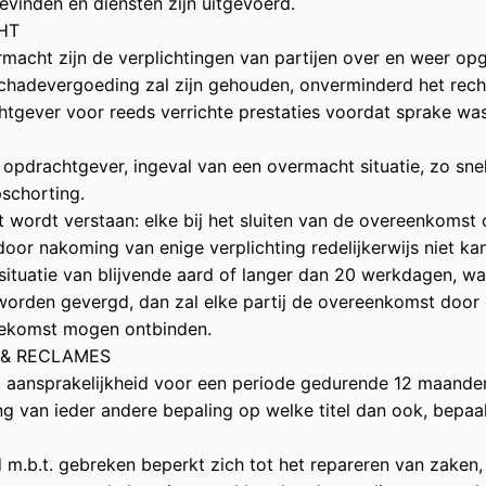
evinden en diensten zijn uitgevoerd.
CHT
rmacht zijn de verplichtingen van partijen over en weer op
schadevergoeding zal zijn gehouden, onverminderd het rech
htgever voor reeds verrichte prestaties voordat sprake w
 opdrachtgever, ingeval van een overmacht situatie, zo sne
pschorting.
 wordt verstaan: elke bij het sluiten van de overeenkomst
oor nakoming van enige verplichting redelijkerwijs niet ka
ituatie van blijvende aard of langer dan 20 werkdagen, wa
 worden gevergd, dan zal elke partij de overeenkomst door e
toekomst mogen ontbinden.
E & RECLAMES
ot aansprakelijkheid voor een periode gedurende 12 maand
ting van ieder andere bepaling op welke titel dan ook, bepaa
d m.b.t. gebreken beperkt zich tot het repareren van zaken