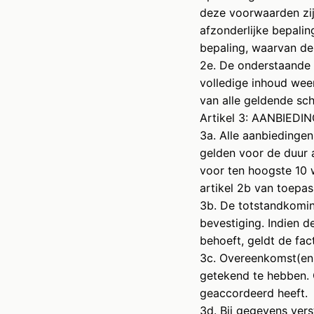
deze voorwaarden zij
afzonderlijke bepal
bepaling, waarvan de
2e. De onderstaande 
volledige inhoud wee
van alle geldende sch
Artikel 3: AANBIE
3a. Alle aanbiedingen
gelden voor de duur a
voor ten hoogste 10 w
artikel 2b van toepas
3b. De totstandkomin
bevestiging. Indien 
behoeft, geldt de fac
3c. Overeenkomst(en
getekend te hebben. 
geaccordeerd heeft.
3d. Bij gegevens ver