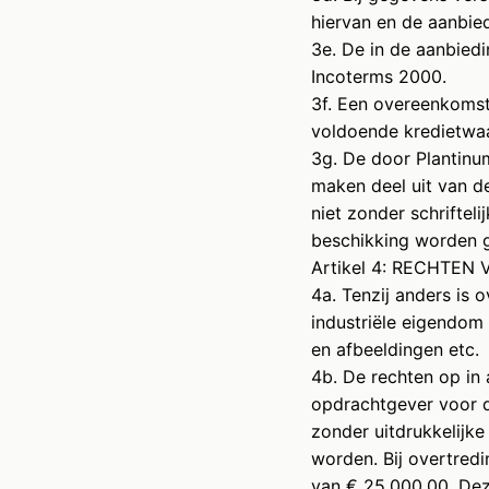
hiervan en de aanbie
3e. De in de aanbied
Incoterms 2000.
3f. Een overeenkoms
voldoende kredietwaa
3g. De door Plantinu
maken deel uit van d
niet zonder schriftel
beschikking worden g
Artikel 4: RECHTE
4a. Tenzij anders is
industriële eigendom
en afbeeldingen etc.
4b. De rechten op in
opdrachtgever voor d
zonder uitdrukkelijk
worden. Bij overtred
van € 25.000,00. De