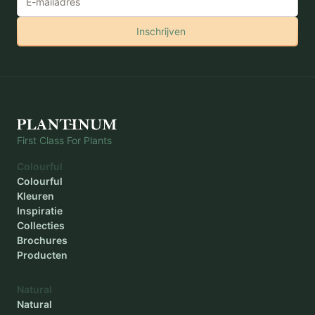
Binnenmaat hoogte
-
Inschrijven
Diameter buiten
-
Diameter binnen
-
Plantdiepte
-
First Class For Plants
Colourful
Colourful
Kleuren
Inspiratie
Collecties
Brochures
Producten
Natural
Natural