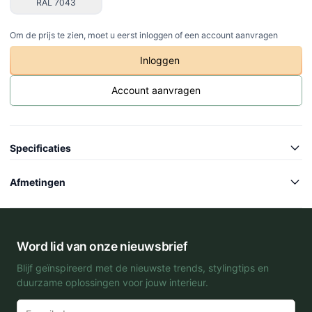
RAL 7043
Om de prijs te zien, moet u eerst inloggen of een account aanvragen
Inloggen
Account aanvragen
Specificaties
Artikel code
-
Afmetingen
Collectie
Colourful
Lengte
-
Model
Square
Breedte
-
Word lid van onze nieuwsbrief
Gewicht
-
Hoogte
-
Blijf geïnspireerd met de nieuwste trends, stylingtips en
Wielen
-
duurzame oplossingen voor jouw interieur.
Binnenmaat lengte
-
Binnenmaat breedte
-