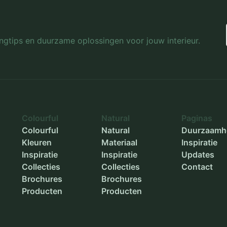
Binnenmaat breedte
-
Binnenmaat hoogte
-
lingtips en duurzame oplossingen voor jouw interieur.
Diameter buiten
-
Diameter binnen
-
Plantdiepte
-
Colourful
Natural
Paginas
Colourful
Natural
Duurzaamh
Kleuren
Materiaal
Inspiratie
Inspiratie
Inspiratie
Updates
Collecties
Collecties
Contact
Brochures
Brochures
Producten
Producten