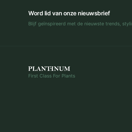
Word lid van onze nieuwsbrief
Blijf geïnspireerd met de nieuwste trends, sty
First Class For Plants