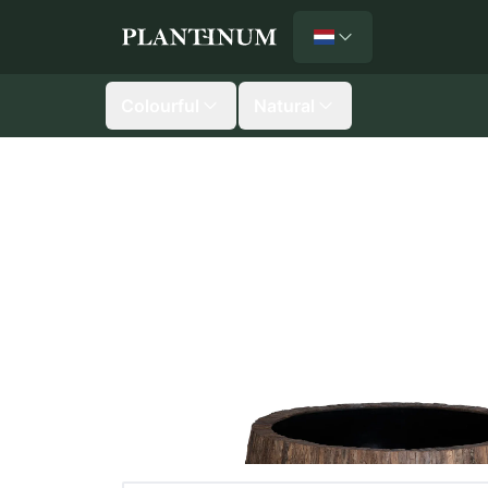
Nederlands
Plantinum home
Colourful
Natural