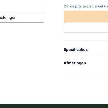
Om de prijs te zien, moet u
eeldingen
Specificaties
Artikel code
-
Afmetingen
Collectie
N
Lengte
-
Model
B
Breedte
-
Gewicht
-
Hoogte
-
Wielen
-
Binnenmaat lengte
-