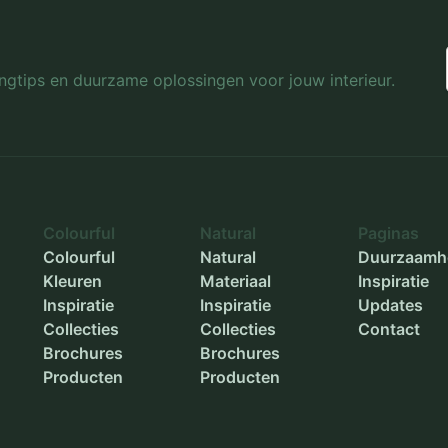
Binnenmaat breedte
-
Binnenmaat hoogte
-
lingtips en duurzame oplossingen voor jouw interieur.
Diameter buiten
-
Diameter binnen
-
Plantdiepte
-
Colourful
Natural
Paginas
Colourful
Natural
Duurzaamh
Kleuren
Materiaal
Inspiratie
Inspiratie
Inspiratie
Updates
Collecties
Collecties
Contact
Brochures
Brochures
Producten
Producten