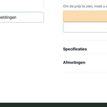
Om de prijs te zien, moet u
eeldingen
Specificaties
Artikel code
-
Afmetingen
Collectie
N
Lengte
-
Model
B
Breedte
-
Gewicht
-
Hoogte
-
Wielen
-
Binnenmaat lengte
-