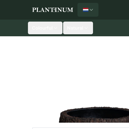
Nederlands
Plantinum home
Colourful
Natural