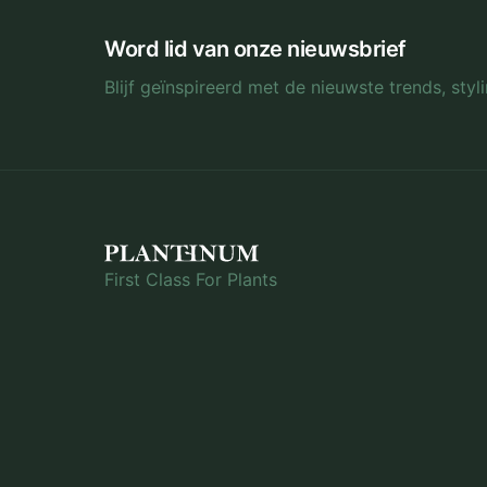
Word lid van onze nieuwsbrief
Blijf geïnspireerd met de nieuwste trends, sty
First Class For Plants