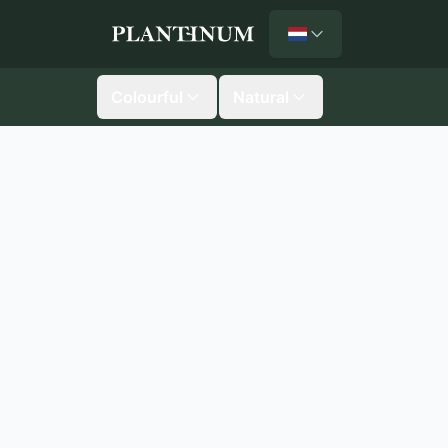
Nederlands
Plantinum home
Colourful
Natural