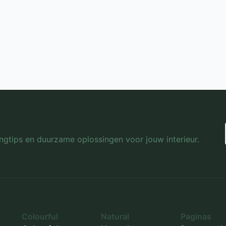
lingtips en duurzame oplossingen voor jouw interieur.
Colourful
Natural
Paginas