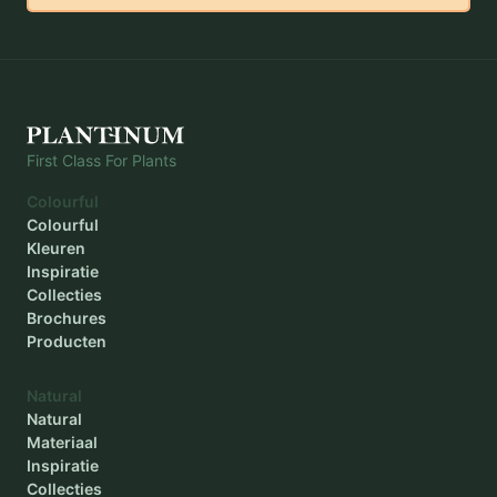
Diameter buiten
-
Diameter binnen
-
Plantdiepte
-
First Class For Plants
Colourful
Colourful
Kleuren
Inspiratie
Collecties
Brochures
Producten
Natural
Natural
Materiaal
Inspiratie
Collecties